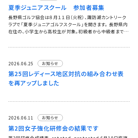
ゴルフ競技への出場を決めた。 合計２０７で福井県が１位。
夏季ジュニアスクール 参加者募集
同２２０で新潟県が３位だった。（上位３県が国スポへ） 【２
位と健闘した長野チーム。左から小泉、金澤、中條。右端は赤
長野県ゴルフ協会は８月１１日（火祝）、諏訪湖カントリーク
羽監督】 【ゴルフ】北信越国ス
ラブで「夏季ジュニアゴルフスクール」を開きます。 長野県内
在住の、小学生から高校生が対象。初級者から中級者まで、
誰でも参加できます。 生涯スポーツのゴルフ。ぜひ、体験して
みてください。 要項・2026年度夏季ジュニア・ゴルフスクー
ル ↓申し込みは下記フォームから 2026年夏季ジュニア・ゴ
ルフスクール 申込フォーム – フォーム​に記入する
2026.06.25
お知らせ
第25回レディース地区対抗の組み合わせ表
を再アップしました
2026.06.11
お知らせ
第2回女子強化研修会の結果です
第2回研修会成績表_rotated_protected 6月10日塩嶺