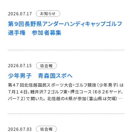
張り付く柔らかいボールを使います。ゲーム感覚でゴルフの
基本（打つ・転がす）を習得できます。安全性が高く、年齢を問
2026.07.17
お知らせ
わず誰でも手軽に楽しめます。 小学３、４年生の部、小学５、
第９回長野県アンダーハンディキャップゴルフ
６年生の部のほかに、小学２年生以下と保護者が一緒に楽し
む「親子の部」もあります。 生涯スポーツ・ゴルフの入門体験
選手権 参加者募集
をしてください。 ◎第８回開催要項
2026.07.15
協会報
少年男子 青森国スポへ
第４７回北信越国民スポーツ大会・ゴルフ競技（少年男子）は
７月１４日、軽井沢７２ゴルフ東・押立コース（６８２６ヤード、
パー７２）で開いた。 北信越の４県が参加（富山県は欠場）。
チーム３人の合計スコアで競った。 長野県チーム（金澤和
夢・佐久長聖高３、中條晃希・臼田中３、小泉慶太郎・諏訪清
陵高１）は、 金澤７０、中條７７、小泉７２の合計２１９で２位
となり、９月に青森県で開かれる第８０回国民スポーツ大会・
2026.07.03
協会報